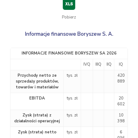
Pobierz
Informacje finansowe Boryszew S. A.
INFORMACJE FINANSOWE BORYSZEW SA 2026
IVQ
IIIQ
IIQ
IQ
Przychody netto ze
tys. zł
420
sprzedaży produktów,
889
towarów i materiałów
EBITDA
tys. zł
20
602
Zysk (strata) z
tys. zł
10
działalności operacyjnej
398
Zysk (strata) netto
tys. zł
6