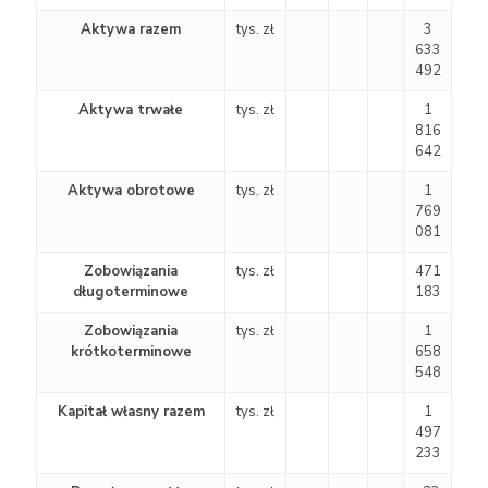
Aktywa razem
tys. zł
3
633
492
Aktywa trwałe
tys. zł
1
816
642
Aktywa obrotowe
tys. zł
1
769
081
Zobowiązania
tys. zł
471
długoterminowe
183
Zobowiązania
tys. zł
1
krótkoterminowe
658
548
Kapitał własny razem
tys. zł
1
497
233