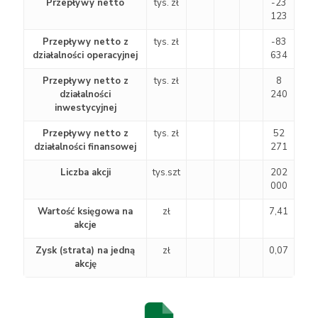
Przepływy netto
tys. zł
-23
123
Przepływy netto z
tys. zł
-83
działalności operacyjnej
634
Przepływy netto z
tys. zł
8
działalności
240
inwestycyjnej
Przepływy netto z
tys. zł
52
działalności finansowej
271
Liczba akcji
tys.szt
202
000
Wartość księgowa na
zł
7,41
akcje
Zysk (strata) na jedną
zł
0,07
akcję