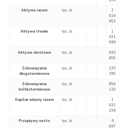
036
Aktywa razem
tys. zł
2
024
653
Aktywa trwałe
tys. zł
1
431
998
Aktywa obrotowe
tys. zł
592
655
Zobowiązania
tys. zł
135
długoterminowe
295
Zobowiązania
tys. zł
856
krótkoterminowe
120
Kapitał własny razem
tys. zł
1
033
238
Przepływy netto
tys. zł
-5
697