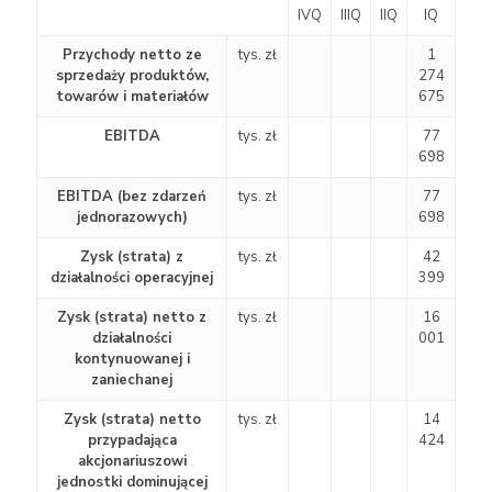
IVQ
IIIQ
IIQ
IQ
Przychody netto ze
tys. zł
1
sprzedaży produktów,
274
towarów i materiałów
675
EBITDA
tys. zł
77
698
EBITDA (bez zdarzeń
tys. zł
77
jednorazowych)
698
Zysk (strata) z
tys. zł
42
działalności operacyjnej
399
Zysk (strata) netto z
tys. zł
16
działalności
001
kontynuowanej i
zaniechanej
Zysk (strata) netto
tys. zł
14
przypadająca
424
akcjonariuszowi
jednostki dominującej