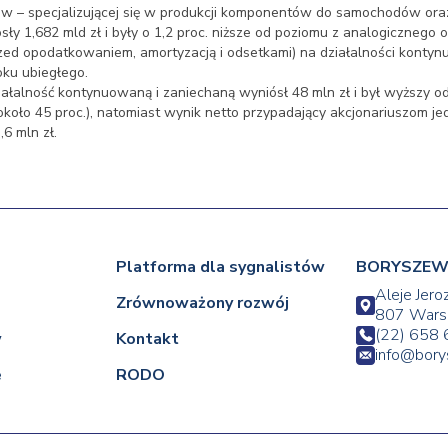
ew – specjalizującej się w produkcji komponentów do samochodów oraz
y 1,682 mld zł i były o 1,2 proc. niższe od poziomu z analogicznego 
ed opodatkowaniem, amortyzacją i odsetkami) na działalności kontyn
oku ubiegłego.
iałalność kontynuowaną i zaniechaną wyniósł 48 mln zł i był wyższy 
 około 45 proc.), natomiast wynik netto przypadający akcjonariuszom je
6 mln zł.
Platforma dla sygnalistów
BORYSZEW 
Aleje Jero
Zrównoważony rozwój
807 Wars
(22) 658 
w
Kontakt
info@bor
e
RODO