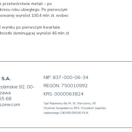
 przetwórstwie metali – po
okresu roku ubiegłego. Po pierwszym
uowanej wyniósł 100,4 mln zł, wobec
od wyniku po pierwszym kwartale
dnostki dominującej wyniósł 46 mln zł
NIP: 837-000-06-34
S.A.
REGON: 750010992
zolimskie 92, 00-
zawa
KRS: 0000063824
65 68
yszew.com
Sąd Rejonowy dla M. St. Warszawy, XII
Wydział Gospodarczy KRS. Wysokość kapitału
wpłaconego 240.000.000,00 PLN.