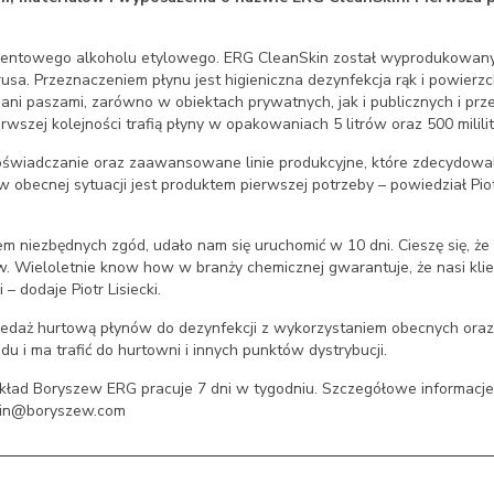
rocentowego alkoholu etylowego. ERG CleanSkin został wyprodukowa
sa. Przeznaczeniem płynu jest higieniczna dezynfekcja rąk i powierzc
ani paszami, zarówno w obiektach prywatnych, jak i publicznych i pr
wszej kolejności trafią płyny w opakowaniach 5 litrów oraz 500 milili
wiadczanie oraz zaawansowane linie produkcyjne, które zdecydowali
 w obecnej sytuacji jest produktem pierwszej potrzeby – powiedział Pio
em niezbędnych zgód, udało nam się uruchomić w 10 dni. Cieszę się, że
 Wieloletnie know how w branży chemicznej gwarantuje, że nasi klie
– dodaje Piotr Lisiecki.
edaż hurtową płynów do dezynfekcji z wykorzystaniem obecnych ora
du i ma trafić do hurtowni i innych punktów dystrybucji.
kład Boryszew ERG pracuje 7 dni w tygodniu. Szczegółowe informac
kin@boryszew.com