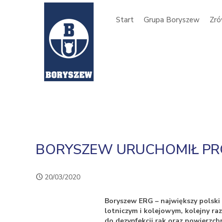
Start
Grupa Boryszew
Zró
BORYSZEW URUCHOMIŁ PRO
20/03/2020
Boryszew ERG – największy polsk
lotniczym i kolejowym, kolejny ra
do dezynfekcji rąk oraz powierzch