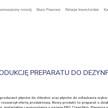
wnoważony rozwój
Biuro Prasowe
Relacje Inwestorskie
Ka
DUKCJĘ PREPARATU DO DEZYNFEK
i producent płynów do chłodnic oraz płynów do odladzania wyko
z rozszerzył ofertę produktową. Nowy produkt to preparat o dzi
ni, materiałów i wyposażenia o nazwie ERG CleanSkin. Pierwsza p