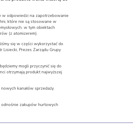
ny w odpowiedzi na zapotrzebowanie
hni, które nie są stosowane w
zemysłowych, w tym obiektach
trów (z atomizerem).
śmy się w części wykorzystać do
tr Lisiecki, Prezes Zarządu Grupy
 będziemy mogli przyczynić się do
nci otrzymają produkt najwyższej
z nowych kanałów sprzedaży.
je odnośnie zakupów hurtowych