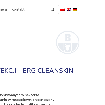
riera
Kontakt
CJI – ERG CLEANSKIN
rzystywanych w sektorze
ałaniu wirusobójczym przeznaczony
artia produktu trafiła wczoraj do