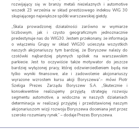
rozwijający się w branży metali nieżelaznych i automotive
wszedł 23 września w skład prestiżowego indeksu WIG 30
skupiającego największe spółki warszawskiej giełdy.
„Skala prowadzonej działalności zarówno w wymiarze
liczbowym, jak i czysto geograficznym jednoznacznie
predestynuje nas do WIG30. Jestem przekonany, że informacja
o włączeniu Grupy w skład WIG30 ucieszyła wszystkich
naszych akcjonariuszy tym bardziej, że Boryszew należy do
czołówki najbardziej płynnych spółek na warszawskim
parkiecie. Jest to oczywiście także motywator do jeszcze
bardziej wytężonej pracy, której odzwierciedleniem będą nie
tylko wyniki finansowe, ale i zadowolenie akcjonariuszy
wyrażone wzrostem kursu akcji Boryszewa”.– mówi Piotr
Szeliga Prezes Zarządu Boryszew S.A. „Skutecznie i
konsekwentnie realizujemy przyjętą strategię rozwoju
segmentu automotive, a widoczna w naszych działaniach
determinacja w realizacji przyjętej i przedstawionej naszym
akcjonariuszom wizji rozwoju Boryszewa doceniana jest przez
szeroko rozumiany rynek.” – dodaje Prezes Boryszewa.