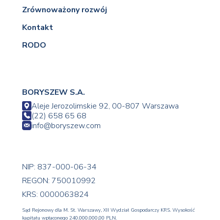
Zrównoważony rozwój
Kontakt
RODO
BORYSZEW S.A.
Aleje Jerozolimskie 92, 00-807 Warszawa
(22) 658 65 68
info@boryszew.com
NIP: 837-000-06-34
REGON: 750010992
KRS: 0000063824
Sąd Rejonowy dla M. St. Warszawy, XII Wydział Gospodarczy KRS. Wysokość
kapitału wpłaconego 240.000.000,00 PLN.