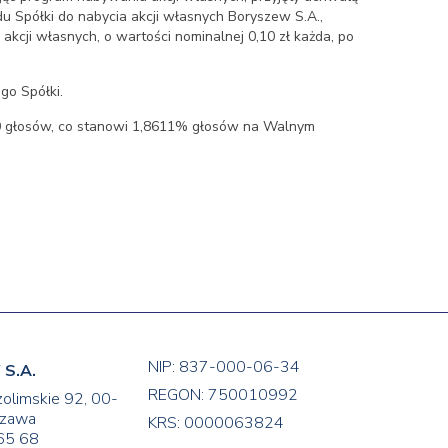
 Spółki do nabycia akcji własnych Boryszew S.A.,
cji własnych, o wartości nominalnej 0,10 zł każda, po
go Spółki.
000 głosów, co stanowi 1,8611% głosów na Walnym
NIP: 837-000-06-34
S.A.
REGON: 750010992
zolimskie 92, 00-
zawa
KRS: 0000063824
65 68