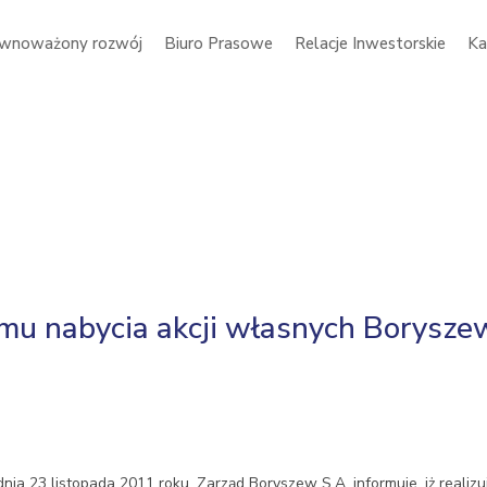
wnoważony rozwój
Biuro Prasowe
Relacje Inwestorskie
Ka
mu nabycia akcji własnych Borysze
nia 23 listopada 2011 roku, Zarząd Boryszew S.A. informuje, iż realiz