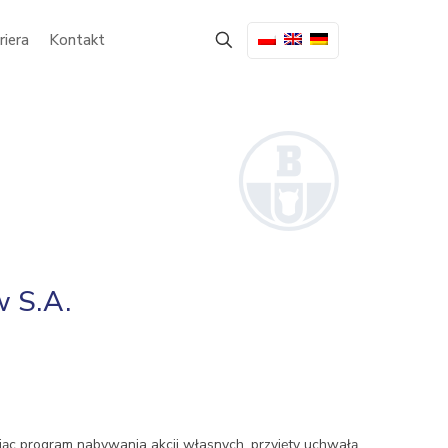
riera
Kontakt
w S.A.
ując program nabywania akcji własnych, przyjęty uchwałą