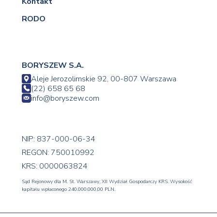
Kontakt
RODO
BORYSZEW S.A.
Aleje Jerozolimskie 92, 00-807 Warszawa
(22) 658 65 68
info@boryszew.com
NIP: 837-000-06-34
REGON: 750010992
KRS: 0000063824
Sąd Rejonowy dla M. St. Warszawy, XII Wydział Gospodarczy KRS. Wysokość
kapitału wpłaconego 240.000.000,00 PLN.