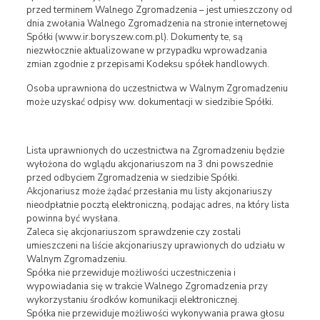
przed terminem Walnego Zgromadzenia – jest umieszczony od
dnia zwołania Walnego Zgromadzenia na stronie internetowej
Spółki (www.ir.boryszew.com.pl). Dokumenty te, są
niezwłocznie aktualizowane w przypadku wprowadzania
zmian zgodnie z przepisami Kodeksu spółek handlowych.
Osoba uprawniona do uczestnictwa w Walnym Zgromadzeniu
może uzyskać odpisy ww. dokumentacji w siedzibie Spółki.
Lista uprawnionych do uczestnictwa na Zgromadzeniu będzie
wyłożona do wglądu akcjonariuszom na 3 dni powszednie
przed odbyciem Zgromadzenia w siedzibie Spółki.
Akcjonariusz może żądać przesłania mu listy akcjonariuszy
nieodpłatnie pocztą elektroniczną, podając adres, na który lista
powinna być wysłana.
Zaleca się akcjonariuszom sprawdzenie czy zostali
umieszczeni na liście akcjonariuszy uprawionych do udziału w
Walnym Zgromadzeniu.
Spółka nie przewiduje możliwości uczestniczenia i
wypowiadania się w trakcie Walnego Zgromadzenia przy
wykorzystaniu środków komunikacji elektronicznej.
Spółka nie przewiduje możliwości wykonywania prawa głosu