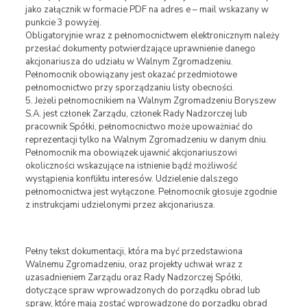
jako załącznik w formacie PDF na adres e – mail wskazany w
punkcie 3 powyżej.
Obligatoryjnie wraz z pełnomocnictwem elektronicznym należy
przesłać dokumenty potwierdzające uprawnienie danego
akcjonariusza do udziału w Walnym Zgromadzeniu.
Pełnomocnik obowiązany jest okazać przedmiotowe
pełnomocnictwo przy sporządzaniu listy obecności.
5. Jeżeli pełnomocnikiem na Walnym Zgromadzeniu Boryszew
S.A. jest członek Zarządu, członek Rady Nadzorczej lub
pracownik Spółki, pełnomocnictwo może upoważniać do
reprezentacji tylko na Walnym Zgromadzeniu w danym dniu.
Pełnomocnik ma obowiązek ujawnić akcjonariuszowi
okoliczności wskazujące na istnienie bądź możliwość
wystąpienia konfliktu interesów. Udzielenie dalszego
pełnomocnictwa jest wyłączone. Pełnomocnik głosuje zgodnie
z instrukcjami udzielonymi przez akcjonariusza.
Pełny tekst dokumentacji, która ma być przedstawiona
Walnemu Zgromadzeniu, oraz projekty uchwał wraz z
uzasadnieniem Zarządu oraz Rady Nadzorczej Spółki,
dotyczące spraw wprowadzonych do porządku obrad lub
spraw, które mają zostać wprowadzone do porządku obrad