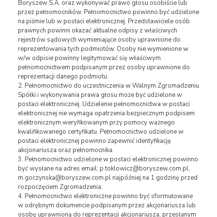
Boryszew S.A. oraz wykonywać prawo głosu osobiście lub
przez pełnomocników. Pełnomocnictwo powinno być udzielone
na piśmie lub w postaci elektronicznej. Przedstawiciele osób
prawnych powinni okazać aktualne odpisy z właściwych
rejestrów sądowych wymieniające osoby uprawnione do
reprezentowania tych podmiotów. Osoby nie wymienione w
w/w odpisie powinny legitymować się właściwym
pełnomocnictwem podpisanym przez osoby uprawnione do
reprezentacji danego podmiotu.
2. Pełnomocnictwo do uczestniczenia w Walnym Zgromadzeniu
Spółki i wykonywania prawa głosu może być udzielone w
postaci elektronicznej. Udzielenie pełnomocnictwa w postaci
elektronicznej nie wymaga opatrzenia bezpiecznym podpisem
elektronicznym weryfikowanym przy pomocy ważnego
kwalifikowanego certyfikatu. Pełnomocnictwo udzielone w
postaci elektronicznej powinno zapewnić identyfikację
akcjonariusza oraz pełnomocnika.
3. Pełnomocnictwo udzielone w postaci elektronicznej powinno
być wysłane na adres email: p.toklowicz@boryszew.com.pl,
m.goczynska@boryszew.com.pl najpóźniej na 1 godzinę przed
rozpoczęciem Zgromadzenia.
4. Pełnomocnictwo elektroniczne powinno być sformułowane
w odrębnym dokumencie podpisanym przez akcjonariusza lub
osobę uprawnioną do reprezentacji akcjonariusza, przesłanym