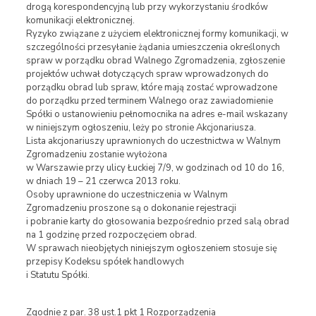
drogą korespondencyjną lub przy wykorzystaniu środków
komunikacji elektronicznej.
Ryzyko związane z użyciem elektronicznej formy komunikacji, w
szczególności przesyłanie żądania umieszczenia określonych
spraw w porządku obrad Walnego Zgromadzenia, zgłoszenie
projektów uchwał dotyczących spraw wprowadzonych do
porządku obrad lub spraw, które mają zostać wprowadzone
do porządku przed terminem Walnego oraz zawiadomienie
Spółki o ustanowieniu pełnomocnika na adres e-mail wskazany
w niniejszym ogłoszeniu, leży po stronie Akcjonariusza.
Lista akcjonariuszy uprawnionych do uczestnictwa w Walnym
Zgromadzeniu zostanie wyłożona
w Warszawie przy ulicy Łuckiej 7/9, w godzinach od 10 do 16,
w dniach 19 – 21 czerwca 2013 roku.
Osoby uprawnione do uczestniczenia w Walnym
Zgromadzeniu proszone są o dokonanie rejestracji
i pobranie karty do głosowania bezpośrednio przed salą obrad
na 1 godzinę przed rozpoczęciem obrad.
W sprawach nieobjętych niniejszym ogłoszeniem stosuje się
przepisy Kodeksu spółek handlowych
i Statutu Spółki.
Zgodnie z par. 38 ust.1 pkt 1 Rozporządzenia