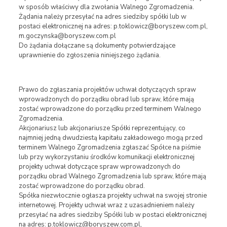
w sposób właściwy dla zwołania Walnego Zgromadzenia.
Żądania należy przesyłać na adres siedziby spółki lub w
postaci elektronicznej na adres: p.toklowicz@boryszew.com.pl,
m.goczynska@boryszew.com.pl
Do żądania dołączane są dokumenty potwierdzające
uprawnienie do zgłoszenia niniejszego żądania.
Prawo do zgłaszania projektów uchwał dotyczących spraw
wprowadzonych do porządku obrad lub spraw, które mają
zostać wprowadzone do porządku przed terminem Walnego
Zgromadzenia.
Akcjonariusz lub akcjonariusze Spółki reprezentujący, co
najmniej jedną dwudziestą kapitału zakładowego mogą przed
terminem Walnego Zgromadzenia zgłaszać Spółce na piśmie
lub przy wykorzystaniu środków komunikacji elektronicznej
projekty uchwał dotyczące spraw wprowadzonych do
porządku obrad Walnego Zgromadzenia lub spraw, które mają
zostać wprowadzone do porządku obrad.
Spółka niezwłocznie ogłasza projekty uchwał na swojej stronie
internetowej. Projekty uchwał wraz z uzasadnieniem należy
przesyłać na adres siedziby Spółki lub w postaci elektronicznej
na adres: p.toklowicz@boryszew.com.pl,