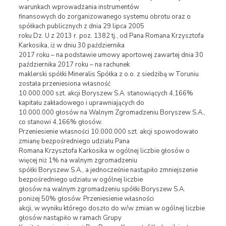
warunkach wprowadzania instrumentów
finansowych do zorganizowanego systemu obrotu oraz o
spółkach publicznych z dnia 29 lipca 2005
roku Dz. U z 2013 r. poz. 1382 tj., od Pana Romana Krzysztofa
Karkosika, iż w dniu 30 października
2017 roku – na podstawie umowy aportowej zawartej dnia 30
października 2017 roku – na rachunek
maklerski spółki Mineralis Spółka z o.o. z siedzibą w Toruniu
została przeniesiona własność
10.000.000 szt. akcji Boryszew S.A. stanowiących 4,166%
kapitału zakładowego i uprawniających do
10.000.000 głosów na Walnym Zgromadzeniu Boryszew S.A.,
co stanowi 4,166% głosów.
Przeniesienie własności 10.000.000 szt. akcji spowodowało
zmianę bezpośredniego udziału Pana
Romana Krzysztofa Karkosika w ogólnej liczbie głosów o
więcej niż 1% na walnym zgromadzeniu
spółki Boryszew S.A., a jednocześnie nastąpiło zmniejszenie
bezpośredniego udziału w ogólnej liczbie
głosów na walnym zgromadzeniu spółki Boryszew S.A.
poniżej 50% głosów. Przeniesienie własności
akcji, w wyniku którego doszło do w/w zmian w ogólnej liczbie
głosów nastąpiło w ramach Grupy