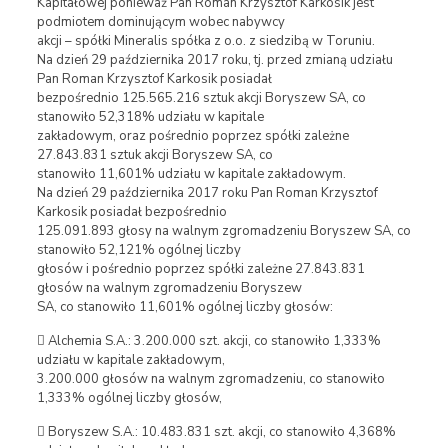
Kapitałowej ponieważ Pan Roman Krzysztof Karkosik jest
podmiotem dominującym wobec nabywcy
akcji – spółki Mineralis spółka z o.o. z siedzibą w Toruniu.
Na dzień 29 października 2017 roku, tj. przed zmianą udziału
Pan Roman Krzysztof Karkosik posiadał
bezpośrednio 125.565.216 sztuk akcji Boryszew SA, co
stanowiło 52,318% udziału w kapitale
zakładowym, oraz pośrednio poprzez spółki zależne
27.843.831 sztuk akcji Boryszew SA, co
stanowiło 11,601% udziału w kapitale zakładowym.
Na dzień 29 października 2017 roku Pan Roman Krzysztof
Karkosik posiadał bezpośrednio
125.091.893 głosy na walnym zgromadzeniu Boryszew SA, co
stanowiło 52,121% ogólnej liczby
głosów i pośrednio poprzez spółki zależne 27.843.831
głosów na walnym zgromadzeniu Boryszew
SA, co stanowiło 11,601% ogólnej liczby głosów:
 Alchemia S.A.: 3.200.000 szt. akcji, co stanowiło 1,333%
udziału w kapitale zakładowym,
3.200.000 głosów na walnym zgromadzeniu, co stanowiło
1,333% ogólnej liczby głosów,
 Boryszew S.A.: 10.483.831 szt. akcji, co stanowiło 4,368%