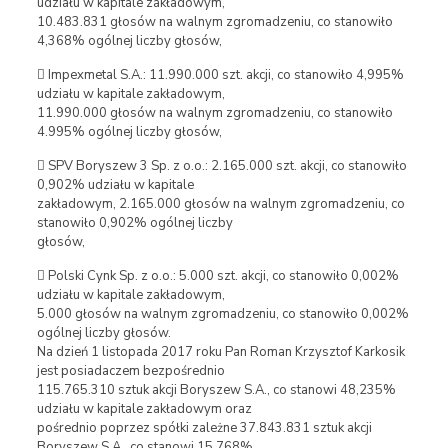
udziału w kapitale zakładowym,
10.483.831 głosów na walnym zgromadzeniu, co stanowiło
4,368% ogólnej liczby głosów,
 Impexmetal S.A.: 11.990.000 szt. akcji, co stanowiło 4,995%
udziału w kapitale zakładowym,
11.990.000 głosów na walnym zgromadzeniu, co stanowiło
4.995% ogólnej liczby głosów,
 SPV Boryszew 3 Sp. z o.o.: 2.165.000 szt. akcji, co stanowiło
0,902% udziału w kapitale
zakładowym, 2.165.000 głosów na walnym zgromadzeniu, co
stanowiło 0,902% ogólnej liczby
głosów,
 Polski Cynk Sp. z o.o.: 5.000 szt. akcji, co stanowiło 0,002%
udziału w kapitale zakładowym,
5.000 głosów na walnym zgromadzeniu, co stanowiło 0,002%
ogólnej liczby głosów.
Na dzień 1 listopada 2017 roku Pan Roman Krzysztof Karkosik
jest posiadaczem bezpośrednio
115.765.310 sztuk akcji Boryszew S.A., co stanowi 48,235%
udziału w kapitale zakładowym oraz
pośrednio poprzez spółki zależne 37.843.831 sztuk akcji
Boryszew S.A., co stanowi 15,768%