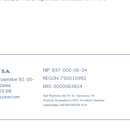
NIP: 837-000-06-34
S.A.
REGON: 750010992
zolimskie 92, 00-
zawa
KRS: 0000063824
65 68
yszew.com
Sąd Rejonowy dla M. St. Warszawy, XII
Wydział Gospodarczy KRS. Wysokość kapitału
wpłaconego 240.000.000,00 PLN.