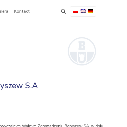
riera
Kontakt
ryszew S.A
Nadzwyczajnym Walnym Zgromadzeniu Boryszew SA. w dniu