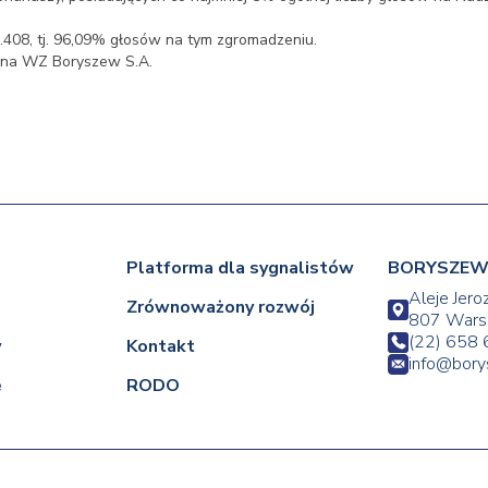
.408, tj. 96,09% głosów na tym zgromadzeniu.
w na WZ Boryszew S.A.
Platforma dla sygnalistów
BORYSZEW 
Aleje Jero
Zrównoważony rozwój
807 Wars
(22) 658 
w
Kontakt
info@bor
e
RODO