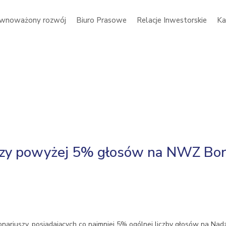
wnoważony rozwój
Biuro Prasowe
Relacje Inwestorskie
Ka
szy powyżej 5% głosów na NWZ Bo
onariuszy, posiadających co najmniej 5% ogólnej liczby głosów na 