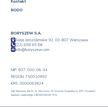
Kontakt
RODO
BORYSZEW S.A.
Aleje Jerozolimskie 92, 00-807 Warszawa
(22) 658 65 68
info@boryszew.com
NIP: 837-000-06-34
REGON: 750010992
KRS: 0000063824
Sąd Rejonowy dla M. St. Warszawy, XII Wydział Gospodarczy KRS. Wysokość
kapitału wpłaconego 240.000.000,00 PLN.