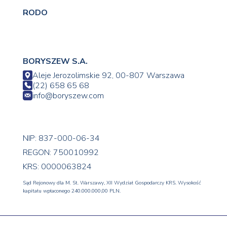
RODO
BORYSZEW S.A.
Aleje Jerozolimskie 92, 00-807 Warszawa
(22) 658 65 68
info@boryszew.com
NIP: 837-000-06-34
REGON: 750010992
KRS: 0000063824
Sąd Rejonowy dla M. St. Warszawy, XII Wydział Gospodarczy KRS. Wysokość
kapitału wpłaconego 240.000.000,00 PLN.