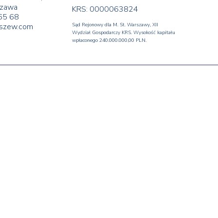
zawa
KRS: 0000063824
65 68
yszew.com
Sąd Rejonowy dla M. St. Warszawy, XII
Wydział Gospodarczy KRS. Wysokość kapitału
wpłaconego 240.000.000,00 PLN.