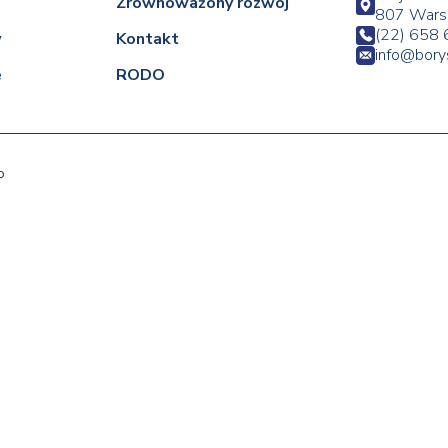
Zrównoważony rozwój
807 Wars
(22) 658 
w
Kontakt
info@bor
e
RODO
o