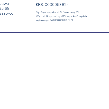
zawa
KRS: 0000063824
65 68
yszew.com
Sąd Rejonowy dla M. St. Warszawy, XII
Wydział Gospodarczy KRS. Wysokość kapitału
wpłaconego 240.000.000,00 PLN.