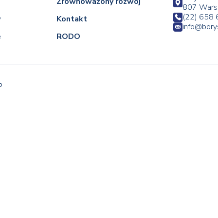
Zrównoważony rozwój
807 Wars
(22) 658 
w
Kontakt
info@bor
e
RODO
o