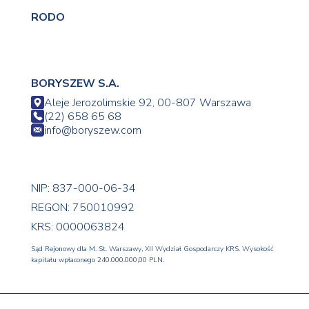
RODO
BORYSZEW S.A.
Aleje Jerozolimskie 92, 00-807 Warszawa
(22) 658 65 68
info@boryszew.com
NIP: 837-000-06-34
REGON: 750010992
KRS: 0000063824
Sąd Rejonowy dla M. St. Warszawy, XII Wydział Gospodarczy KRS. Wysokość
kapitału wpłaconego 240.000.000,00 PLN.