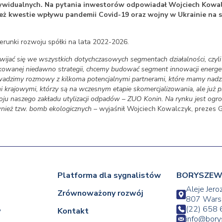
widualnych. Na pytania inwestorów odpowiadał Wojciech Kowalc
ż kwestie wpływu pandemii Covid-19 oraz wojny w Ukrainie na s
erunki rozwoju spółki na lata 2022-2026.
wijać się we wszystkich dotychczasowych segmentach działalności, czyli
ikowanej niedawno strategii, chcemy budować segment innowacji energ
wadzimy rozmowy z kilkoma potencjalnymi partnerami, które mamy nadzie
rajowymi, którzy są na wczesnym etapie skomercjalizowania, ale już pr
ju naszego zakładu utylizacji odpadów – ZUO Konin. Na rynku jest ogro
nież tzw. bomb ekologicznych –
wyjaśnił Wojciech Kowalczyk, prezes 
Platforma dla sygnalistów
BORYSZEW 
Aleje Jero
Zrównoważony rozwój
807 Wars
(22) 658 
w
Kontakt
info@bor