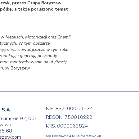
zyk, prezes Grupy Boryszew.
półkę, a także poruszono temat
 w Metalach, Motoryzacji oraz Chemii.
etycznych. W tym obszarze
ję sfinalizować jeszcze w tym roku.
odukują i generują przychody.
mne zapotrzebowanie na utylizację
Grupy Boryszew.
NIP: 837-000-06-34
S.A.
REGON: 750010992
zolimskie 92, 00-
zawa
KRS: 0000063824
65 68
yszew.com
Sąd Rejonowy dla M. St. Warszawy, XII