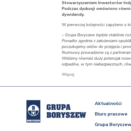
Stowarzyszeniem Inwestorów Indy
Podczas dyskusji omówiono równie
dywidendy.
W pierwszej kolejności zapytano o ki
–
Grupa Boryszew będzie stabilnie roz
Ponadto zgodnie z założeniami opubl
poszukujemy celów do przejęcia i pro
Rozmowy prowadzone są z partnerami k
Widzimy również duży potencjał rozwo
odpadów, w tym niebezpiecznych, rów
Więcej
Aktualności
Biuro prasowe
Grupa Borysze