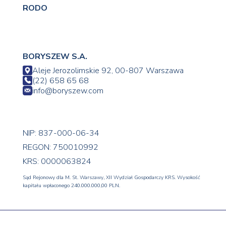
RODO
BORYSZEW S.A.
Aleje Jerozolimskie 92, 00-807 Warszawa
(22) 658 65 68
info@boryszew.com
NIP: 837-000-06-34
REGON: 750010992
KRS: 0000063824
Sąd Rejonowy dla M. St. Warszawy, XII Wydział Gospodarczy KRS. Wysokość
kapitału wpłaconego 240.000.000,00 PLN.