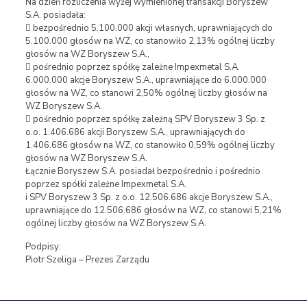
Na dzień rozliczenia wyżej wymienionej transakcji Boryszew
S.A. posiadała:
 bezpośrednio 5.100.000 akcji własnych, uprawniających do
5.100.000 głosów na WZ, co stanowiło 2,13% ogólnej liczby
głosów na WZ Boryszew S.A.,
 pośrednio poprzez spółkę zależne Impexmetal S.A.
6.000.000 akcje Boryszew S.A., uprawniające do 6.000.000
głosów na WZ, co stanowi 2,50% ogólnej liczby głosów na
WZ Boryszew S.A.
 pośrednio poprzez spółkę zależną SPV Boryszew 3 Sp. z
o.o. 1.406.686 akcji Boryszew S.A., uprawniających do
1.406.686 głosów na WZ, co stanowiło 0,59% ogólnej liczby
głosów na WZ Boryszew S.A.
Łącznie Boryszew S.A. posiadał bezpośrednio i pośrednio
poprzez spółki zależne Impexmetal S.A.
i SPV Boryszew 3 Sp. z o.o. 12.506.686 akcje Boryszew S.A.,
uprawniające do 12.506.686 głosów na WZ, co stanowi 5,21%
ogólnej liczby głosów na WZ Boryszew S.A.
Podpisy:
Piotr Szeliga – Prezes Zarządu