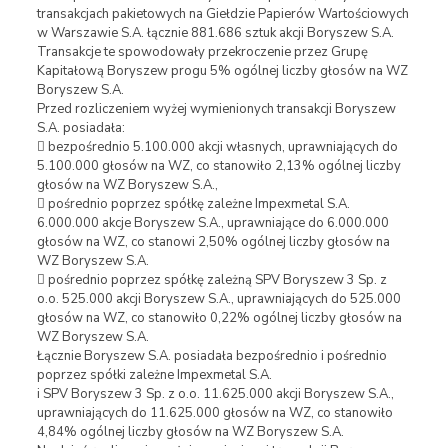
transakcjach pakietowych na Giełdzie Papierów Wartościowych
w Warszawie S.A. łącznie 881.686 sztuk akcji Boryszew S.A.
Transakcje te spowodowały przekroczenie przez Grupę
Kapitałową Boryszew progu 5% ogólnej liczby głosów na WZ
Boryszew S.A.
Przed rozliczeniem wyżej wymienionych transakcji Boryszew
S.A. posiadała:
 bezpośrednio 5.100.000 akcji własnych, uprawniających do
5.100.000 głosów na WZ, co stanowiło 2,13% ogólnej liczby
głosów na WZ Boryszew S.A.,
 pośrednio poprzez spółkę zależne Impexmetal S.A.
6.000.000 akcje Boryszew S.A., uprawniające do 6.000.000
głosów na WZ, co stanowi 2,50% ogólnej liczby głosów na
WZ Boryszew S.A.
 pośrednio poprzez spółkę zależną SPV Boryszew 3 Sp. z
o.o. 525.000 akcji Boryszew S.A., uprawniających do 525.000
głosów na WZ, co stanowiło 0,22% ogólnej liczby głosów na
WZ Boryszew S.A.
Łącznie Boryszew S.A. posiadała bezpośrednio i pośrednio
poprzez spółki zależne Impexmetal S.A.
i SPV Boryszew 3 Sp. z o.o. 11.625.000 akcji Boryszew S.A.,
uprawniających do 11.625.000 głosów na WZ, co stanowiło
4,84% ogólnej liczby głosów na WZ Boryszew S.A.