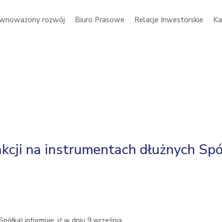
wnoważony rozwój
Biuro Prasowe
Relacje Inwestorskie
Ka
kcji na instrumentach dłużnych Spó
półka) informuje, iż w dniu 9 września