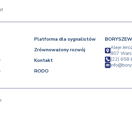
df
Platforma dla sygnalistów
BORYSZEW 
Aleje Jero
Zrównoważony rozwój
807 Wars
(22) 658 
w
Kontakt
info@bor
e
RODO
o