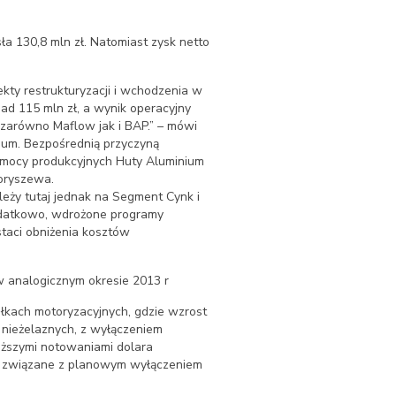
a 130,8 mln zł. Natomiast zysk netto
kty restrukturyzacji i wchodzenia w
ad 115 mln zł, a wynik operacyjny
 zarówno Maflow jak i BAP.” – mówi
nium. Bezpośrednią przyczyną
 mocy produkcyjnych Huty Aluminium
oryszewa.
eży tutaj jednak na Segment Cynk i
odatkowo, wdrożone programy
staci obniżenia kosztów
w analogicznym okresie 2013 r
łkach motoryzacyjnych, gdzie wzrost
 nieżelaznych, z wyłączeniem
ższymi notowaniami dolara
że związane z planowym wyłączeniem