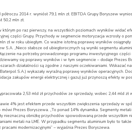
 półroczu 2014 r. wyniósł 79,1 mln zł. EBITDA Grupy Boryszew wyniosł
 50,2 mln zł.
 w którym po raz pierwszy, na wszystkich poziomach wyników widać efe
jnej części Grupy. Przychody w segmencie motoryzacja wzrosły o pon
mln zł w roku ubiegłym. Co ważne istotną poprawę wyników osiągnęły
zew S.A. „Nieco słabsze od ubiegłorocznych są wyniki segmentu alumi
łączenie na potrzeby prowadzonego programu inwestycyjnego części
podziewamy się poprawy wyników i w tym segmencie – dodaje Prezes B
szarach działalności są zgodne z naszymi oczekiwaniami. Wskazać nal
a Baterpol S.A.) wykazały wyraźną poprawę wyników operacyjnych. D
dacja zakupów energii elektrycznej i gazu) już przynoszą efekty w po
ypracowała 2,53 mld zł przychodów ze sprzedaży, wobec 2,44 mld zł 
awie 4% jest efektem przede wszystkim zwiększenia sprzedaży w spó
” – mówi Prezes Boryszewa. „To ponad 14% dynamika. Segmenty metali
ły nieznaczną obniżkę przychodów spowodowaną przede wszystkim ni
aniami metali na LME. W przypadku segmentu aluminium było to tak
 z pracami modernizacyjnymi” – wyjaśnia Prezes Boryszewa.