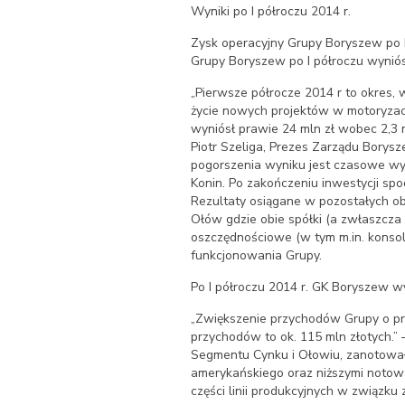
Wyniki po I półroczu 2014 r.
Zysk operacyjny Grupy Boryszew po I
Grupy Boryszew po I półroczu wyniósł
„Pierwsze półrocze 2014 r to okres,
życie nowych projektów w motoryzacy
wyniósł prawie 24 mln zł wobec 2,3 
Piotr Szeliga, Prezes Zarządu Borys
pogorszenia wyniku jest czasowe wy
Konin. Po zakończeniu inwestycji s
Rezultaty osiągane w pozostałych ob
Ołów gdzie obie spółki (a zwłaszcz
oszczędnościowe (w tym m.in. konsoli
funkcjonowania Grupy.
Po I półroczu 2014 r. GK Boryszew w
„Zwiększenie przychodów Grupy o pr
przychodów to ok. 115 mln złotych.
Segmentu Cynku i Ołowiu, zanotowa
amerykańskiego oraz niższymi notow
części linii produkcyjnych w związku