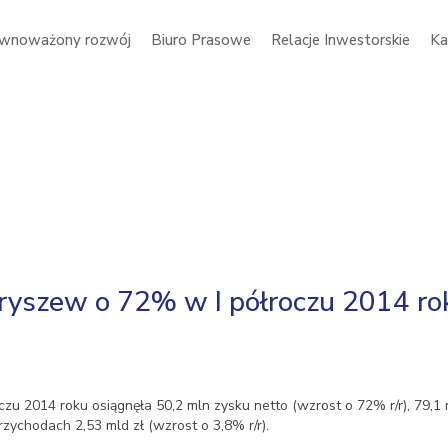
wnoważony rozwój
Biuro Prasowe
Relacje Inwestorskie
Ka
ryszew o 72% w I półroczu 2014 ro
 2014 roku osiągnęła 50,2 mln zysku netto (wzrost o 72% r/r), 79,1 m
rzychodach 2,53 mld zł (wzrost o 3,8% r/r).